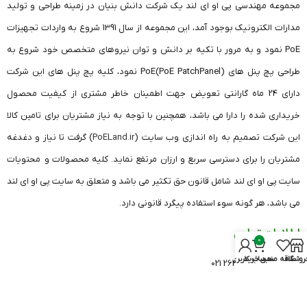
مجموعه مهندسی پی او ای لند یک شرکت دانش بنیان در زمینه طراحی و تولید
مدارات الکترونیک بوجود آمد، این مجموعه از سال 1391 شروع به واردات تجهیزات
PoE نمود و به مرور با تکیه بر دانش و توان نیروهای متخصص خود شروع به
طراحی پچ پنل های (PoE PatchPanel)PoE نمود، کلیه پچ پنل های این شرکت
دارای 24 ماه گارانتی تعویض جهت اطمینان خاطر مشتری از کیفیت محصول
خریداری شده را دارا می باشد، همچنین با توجه به نیاز مشتریان برای تامین کالا
این شرکت تصمیم به راه اندازی وب سایت (
PoELand.ir
) گرفت تا نیاز و دغدغه
مشتریان را برای دسترسی سریع و ارزان مرتفع نماید. کلیه محصولات و محتویات
سایت پی او ای لند شامل قانون حق تکثیر می باشد و متعلق به سایت پی او ای لند
می باشد، هر گونه سوء استفاده پیگرد قانونی دارد.
اطلاعات تماس
0
روشگاه
علاقه مندی
سبد خرید
حساب کاربری من
دفتر تهران: 26420541 021
دفتر قزوین: 33682606 028