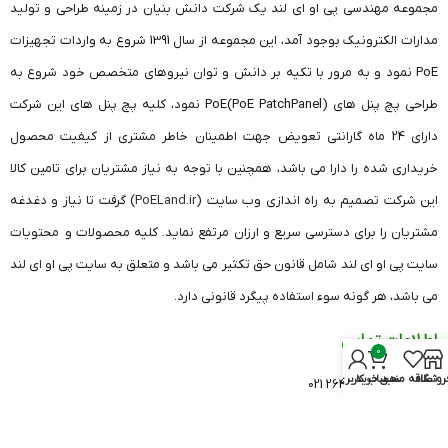
مجموعه مهندسی پی او ای لند یک شرکت دانش بنیان در زمینه طراحی و تولید
مدارات الکترونیک بوجود آمد، این مجموعه از سال 1391 شروع به واردات تجهیزات
PoE نمود و به مرور با تکیه بر دانش و توان نیروهای متخصص خود شروع به
طراحی پچ پنل های (PoE PatchPanel)PoE نمود، کلیه پچ پنل های این شرکت
دارای 24 ماه گارانتی تعویض جهت اطمینان خاطر مشتری از کیفیت محصول
خریداری شده را دارا می باشد، همچنین با توجه به نیاز مشتریان برای تامین کالا
این شرکت تصمیم به راه اندازی وب سایت (
PoELand.ir
) گرفت تا نیاز و دغدغه
مشتریان را برای دسترسی سریع و ارزان مرتفع نماید. کلیه محصولات و محتویات
سایت پی او ای لند شامل قانون حق تکثیر می باشد و متعلق به سایت پی او ای لند
می باشد، هر گونه سوء استفاده پیگرد قانونی دارد.
اطلاعات تماس
0
روشگاه
علاقه مندی
سبد خرید
حساب کاربری من
دفتر تهران: 26420541 021
دفتر قزوین: 33682606 028