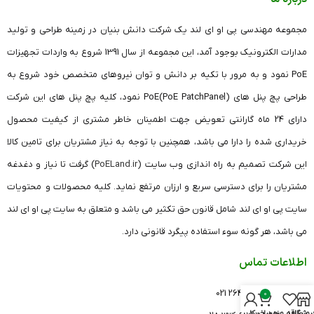
مجموعه مهندسی پی او ای لند یک شرکت دانش بنیان در زمینه طراحی و تولید
مدارات الکترونیک بوجود آمد، این مجموعه از سال 1391 شروع به واردات تجهیزات
PoE نمود و به مرور با تکیه بر دانش و توان نیروهای متخصص خود شروع به
طراحی پچ پنل های (PoE PatchPanel)PoE نمود، کلیه پچ پنل های این شرکت
دارای 24 ماه گارانتی تعویض جهت اطمینان خاطر مشتری از کیفیت محصول
خریداری شده را دارا می باشد، همچنین با توجه به نیاز مشتریان برای تامین کالا
این شرکت تصمیم به راه اندازی وب سایت (
PoELand.ir
) گرفت تا نیاز و دغدغه
مشتریان را برای دسترسی سریع و ارزان مرتفع نماید. کلیه محصولات و محتویات
سایت پی او ای لند شامل قانون حق تکثیر می باشد و متعلق به سایت پی او ای لند
می باشد، هر گونه سوء استفاده پیگرد قانونی دارد.
اطلاعات تماس
دفتر تهران: 26420541 021
0
روشگاه
علاقه مندی
سبد خرید
حساب کاربری من