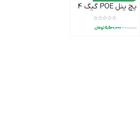
پچ پنل POE گیگ 4
پورت PoELAND
5,500,000
تومان
6,000,000