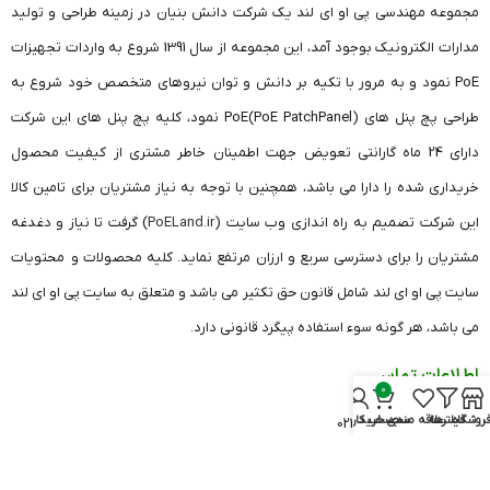
مجموعه مهندسی پی او ای لند یک شرکت دانش بنیان در زمینه طراحی و تولید
مدارات الکترونیک بوجود آمد، این مجموعه از سال 1391 شروع به واردات تجهیزات
PoE نمود و به مرور با تکیه بر دانش و توان نیروهای متخصص خود شروع به
طراحی پچ پنل های (PoE PatchPanel)PoE نمود، کلیه پچ پنل های این شرکت
دارای 24 ماه گارانتی تعویض جهت اطمینان خاطر مشتری از کیفیت محصول
خریداری شده را دارا می باشد، همچنین با توجه به نیاز مشتریان برای تامین کالا
این شرکت تصمیم به راه اندازی وب سایت (
PoELand.ir
) گرفت تا نیاز و دغدغه
مشتریان را برای دسترسی سریع و ارزان مرتفع نماید. کلیه محصولات و محتویات
سایت پی او ای لند شامل قانون حق تکثیر می باشد و متعلق به سایت پی او ای لند
می باشد، هر گونه سوء استفاده پیگرد قانونی دارد.
اطلاعات تماس
0
روشگاه
فیلترها
علاقه مندی
سبد خرید
حساب کاربری من
دفتر تهران: 26420541 021
دفتر قزوین: 33682606 028