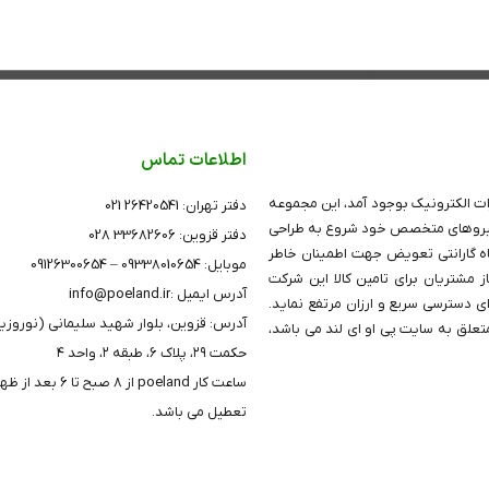
اطلاعات تماس
ت الکترونیک بوجود آمد، این مجموعه
دفتر تهران: 26420541 021
تکیه بر دانش و توان نیروهای متخصص خود شروع به طراحی
دفتر قزوین: 33682606 028
های (PoE PatchPanel)PoE نمود، کلیه پچ پنل های این شرکت دارای 24 ماه گارانتی تعویض جهت اطمینان خاطر
موبایل: 09338010654 – 09126300654
 مشتریان برای تامین کالا این شرکت
آدرس ایمیل :info@poeland.ir
ای دسترسی سریع و ارزان مرتفع نماید.
آدرس: قزوین، بلوار شهید سلیمانی (نوروزی
علق به سایت پی او ای لند می باشد،
حکمت ۲۹، پلاک ۶، طبقه ۲، واحد ۴
ساعت کار poeland از 8 صبح 
تعطیل می باشد.
خط ویژه پشتیبانی
09126300654