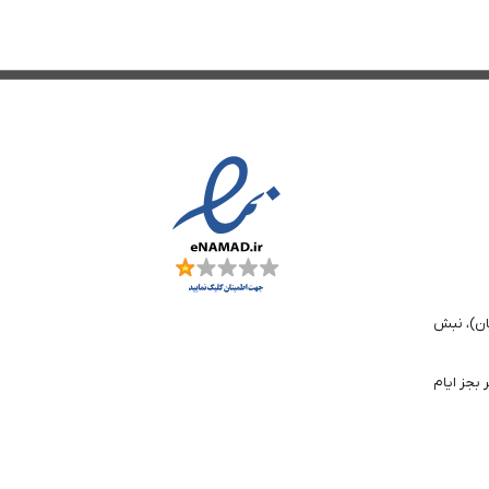
ان)، نبش
تا 6 بعد از ظهر بجز ایام