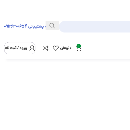
خط ویژه پشتیبانی
09126300654
0
0
تومان
ورود / ثبت نام
نمایش
12
24
36
همه