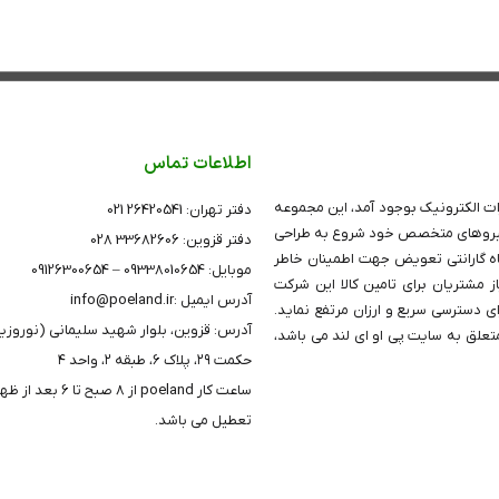
اطلاعات تماس
ت الکترونیک بوجود آمد، این مجموعه
دفتر تهران: 26420541 021
تکیه بر دانش و توان نیروهای متخصص خود شروع به طراحی
دفتر قزوین: 33682606 028
های (PoE PatchPanel)PoE نمود، کلیه پچ پنل های این شرکت دارای 24 ماه گارانتی تعویض جهت اطمینان خاطر
موبایل: 09338010654 – 09126300654
 مشتریان برای تامین کالا این شرکت
آدرس ایمیل :info@poeland.ir
ای دسترسی سریع و ارزان مرتفع نماید.
آدرس: قزوین، بلوار شهید سلیمانی (نوروزی
علق به سایت پی او ای لند می باشد،
حکمت ۲۹، پلاک ۶، طبقه ۲، واحد ۴
ساعت کار poeland از 8 صبح 
تعطیل می باشد.
خط ویژه پشتیبانی
09126300654