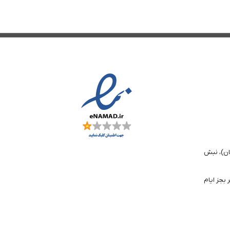
ان)، نبش
تا 6 بعد از ظهر بجز ایام