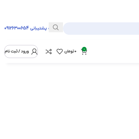
خط ویژه پشتیبانی
09126300654
0
0
تومان
ورود / ثبت نام
نمایش
12
24
36
همه