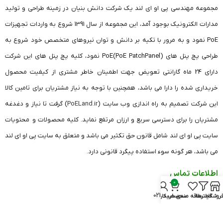
مجموعه مهندسی پی او ای لند یک شرکت دانش بنیان در زمینه طراحی و تولید
مدارات الکترونیک بوجود آمد، این مجموعه از سال 1391 شروع به واردات تجهیزات
PoE نمود و به مرور با تکیه بر دانش و توان نیروهای متخصص خود شروع به
طراحی پچ پنل های (PoE PatchPanel)PoE نمود، کلیه پچ پنل های این شرکت
دارای 24 ماه گارانتی تعویض جهت اطمینان خاطر مشتری از کیفیت محصول
خریداری شده را دارا می باشد، همچنین با توجه به نیاز مشتریان برای تامین کالا
این شرکت تصمیم به راه اندازی وب سایت (
PoELand.ir
) گرفت تا نیاز و دغدغه
مشتریان را برای دسترسی سریع و ارزان مرتفع نماید. کلیه محصولات و محتویات
سایت پی او ای لند شامل قانون حق تکثیر می باشد و متعلق به سایت پی او ای لند
می باشد، هر گونه سوء استفاده پیگرد قانونی دارد.
اطلاعات تماس
0
دفتر تهران: 26420541 021
روشگاه
فیلترها
علاقه مندی
سبد خرید
حساب کاربری من
دفتر قزوین: 33682606 028