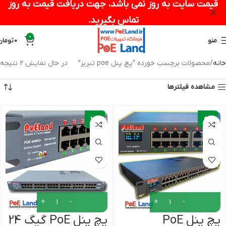
قیمت سایت به روز نمی باشد، جهت دریافت قیمت به روز
تماس بگیرید.
0
منو
0
تومان
خانه
محصولات برچسب خورده “پچ پنل poe تبریز”
در حال نمایش 2 نتیجه
مشاهده فیلترها
-
-
7%
9%
پچ پنل PoE
پچ پنل PoE گیگ 24