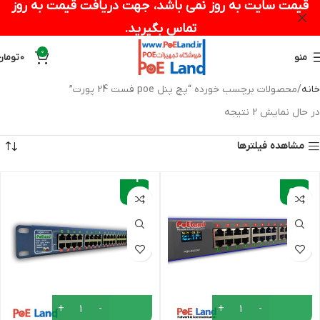
قیمت سایت به روز نمی باشد، جهت دریافت قیمت به روز
تماس بگیرید.
0
منو
0
تومان
خانه
محصولات برچسب خورده “پچ پنل poe فست 24 پورت”
در حال نمایش 2 نتیجه
مشاهده فیلترها
-1
-
0%
9%