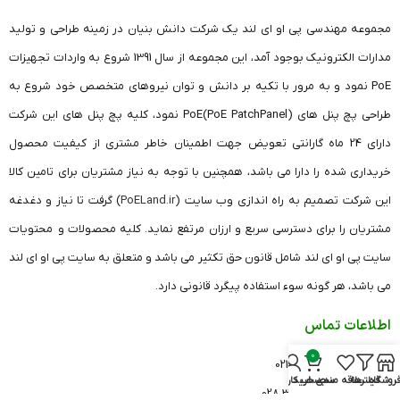
مجموعه مهندسی پی او ای لند یک شرکت دانش بنیان در زمینه طراحی و تولید
مدارات الکترونیک بوجود آمد، این مجموعه از سال 1391 شروع به واردات تجهیزات
PoE نمود و به مرور با تکیه بر دانش و توان نیروهای متخصص خود شروع به
طراحی پچ پنل های (PoE PatchPanel)PoE نمود، کلیه پچ پنل های این شرکت
دارای 24 ماه گارانتی تعویض جهت اطمینان خاطر مشتری از کیفیت محصول
خریداری شده را دارا می باشد، همچنین با توجه به نیاز مشتریان برای تامین کالا
این شرکت تصمیم به راه اندازی وب سایت (
PoELand.ir
) گرفت تا نیاز و دغدغه
مشتریان را برای دسترسی سریع و ارزان مرتفع نماید. کلیه محصولات و محتویات
سایت پی او ای لند شامل قانون حق تکثیر می باشد و متعلق به سایت پی او ای لند
می باشد، هر گونه سوء استفاده پیگرد قانونی دارد.
اطلاعات تماس
0
دفتر تهران: 26420541 021
روشگاه
فیلترها
علاقه مندی
سبد خرید
حساب کاربری من
دفتر قزوین: 33682606 028