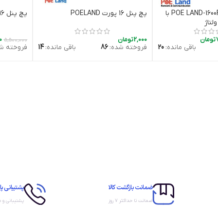
پچ پنل 16 پورت POE LAND-1600F با
پچ پنل 16 پورت POELAND
پچ پنل 16 پورت PoELAND-1600F
دن به سبد خرید
افزودن به سبد خرید
لتاژ
تومان
2,000
تومان
0
5,500,000
باقی مانده:
20
فروخته شده:
86
باقی مانده:
14
فروخته شد
ضمانت بازگشت کالا
پشتیبانی پا
ضمانت تا حداکثر ۷ روز
پشتیبانی و 