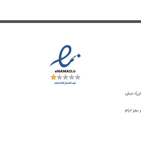
ان)، نبش
تا 6 بعد از ظهر بجز ایام