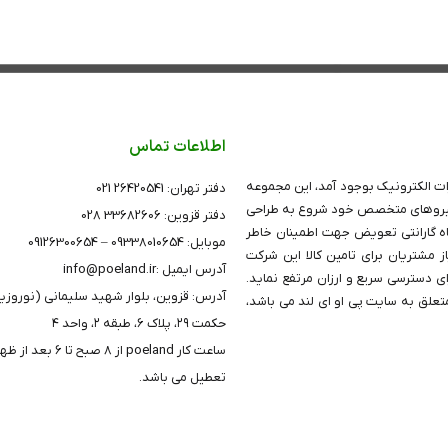
اطلاعات تماس
ت الکترونیک بوجود آمد، این مجموعه
دفتر تهران: 26420541 021
تکیه بر دانش و توان نیروهای متخصص خود شروع به طراحی
دفتر قزوین: 33682606 028
های (PoE PatchPanel)PoE نمود، کلیه پچ پنل های این شرکت دارای 24 ماه گارانتی تعویض جهت اطمینان خاطر
موبایل: 09338010654 – 09126300654
 مشتریان برای تامین کالا این شرکت
آدرس ایمیل :info@poeland.ir
ای دسترسی سریع و ارزان مرتفع نماید.
آدرس: قزوین، بلوار شهید سلیمانی (نوروزی
علق به سایت پی او ای لند می باشد،
حکمت ۲۹، پلاک ۶، طبقه ۲، واحد ۴
ساعت کار poeland از 8 صبح 
تعطیل می باشد.
خط ویژه پشتیبانی
09126300654