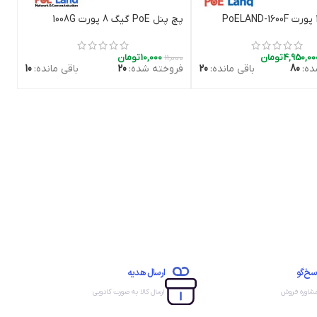
پچ پنل PoE گیگ 8 پورت 1008G
افزودن به سبد خرید
افزودن به سبد خرید
4,950,00
تومان
10,000
تومان
11,000
ه:
80
باقی مانده:
20
فروخته شده:
20
باقی مانده:
10
سخ‌گو
ارسال هدیه
مشاوره فروش
ارسال کالا به صورت کادویی