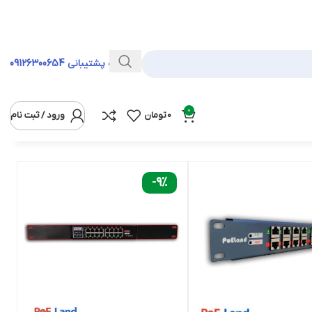
خط ویژه پشتیبانی
09126300654
0
0
تومان
ورود / ثبت نام
نمایش
12
24
36
همه
-9%