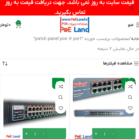
قیمت سایت به روز نمی باشد، جهت دریافت قیمت به روز
تماس بگیرید.
0
منو
0
تومان
خانه
محصولات برچسب خورده “patch panel poe 16 port”
در حال نمایش 2 نتیجه
مشاهده فیلترها
-
-1
9%
3%