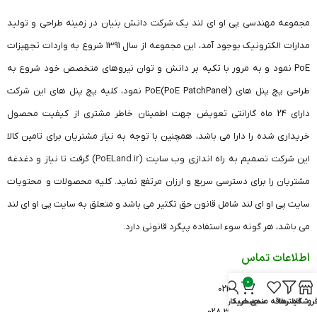
مجموعه مهندسی پی او ای لند یک شرکت دانش بنیان در زمینه طراحی و تولید
مدارات الکترونیک بوجود آمد، این مجموعه از سال 1391 شروع به واردات تجهیزات
PoE نمود و به مرور با تکیه بر دانش و توان نیروهای متخصص خود شروع به
طراحی پچ پنل های (PoE PatchPanel)PoE نمود، کلیه پچ پنل های این شرکت
دارای 24 ماه گارانتی تعویض جهت اطمینان خاطر مشتری از کیفیت محصول
خریداری شده را دارا می باشد، همچنین با توجه به نیاز مشتریان برای تامین کالا
این شرکت تصمیم به راه اندازی وب سایت (
PoELand.ir
) گرفت تا نیاز و دغدغه
مشتریان را برای دسترسی سریع و ارزان مرتفع نماید. کلیه محصولات و محتویات
سایت پی او ای لند شامل قانون حق تکثیر می باشد و متعلق به سایت پی او ای لند
می باشد، هر گونه سوء استفاده پیگرد قانونی دارد.
اطلاعات تماس
0
دفتر تهران: 26420541 021
روشگاه
فیلترها
علاقه مندی
سبد خرید
حساب کاربری من
دفتر قزوین: 33682606 028