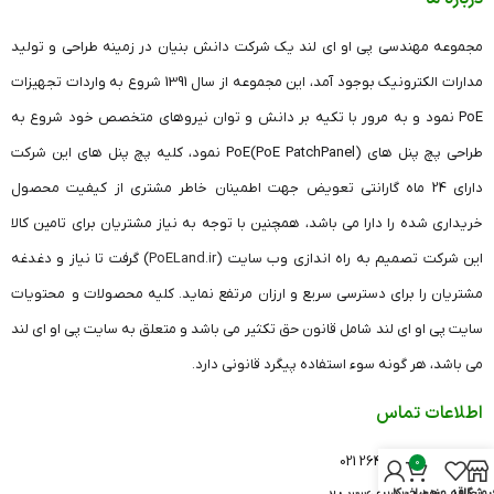
مجموعه مهندسی پی او ای لند یک شرکت دانش بنیان در زمینه طراحی و تولید
مدارات الکترونیک بوجود آمد، این مجموعه از سال 1391 شروع به واردات تجهیزات
PoE نمود و به مرور با تکیه بر دانش و توان نیروهای متخصص خود شروع به
طراحی پچ پنل های (PoE PatchPanel)PoE نمود، کلیه پچ پنل های این شرکت
دارای 24 ماه گارانتی تعویض جهت اطمینان خاطر مشتری از کیفیت محصول
خریداری شده را دارا می باشد، همچنین با توجه به نیاز مشتریان برای تامین کالا
این شرکت تصمیم به راه اندازی وب سایت (
PoELand.ir
) گرفت تا نیاز و دغدغه
مشتریان را برای دسترسی سریع و ارزان مرتفع نماید. کلیه محصولات و محتویات
سایت پی او ای لند شامل قانون حق تکثیر می باشد و متعلق به سایت پی او ای لند
می باشد، هر گونه سوء استفاده پیگرد قانونی دارد.
اطلاعات تماس
دفتر تهران: 26420541 021
0
روشگاه
علاقه مندی
سبد خرید
حساب کاربری من