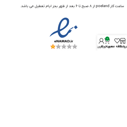
ساعت کار poeland از 8 صبح تا 6 بعد از ظهر بجز ایام تعطیل می باشد.
0
روشگاه
علاقه مندی
سبد خرید
حساب کاربری من
تمامی حقوق مادی و معنوی این سایت متعلق به
poeland
می باشد.
خط ویژه پشتیبانی
09126300654