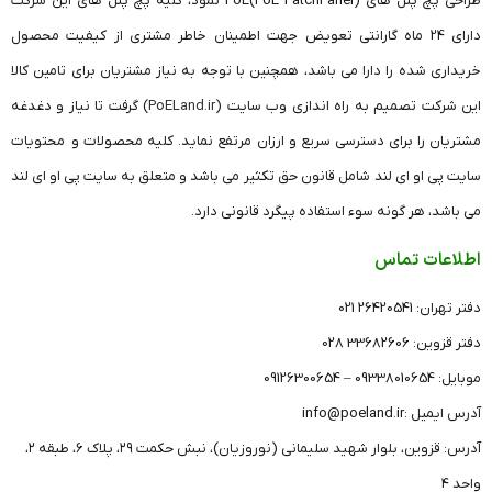
طراحی پچ پنل های (PoE PatchPanel)PoE نمود، کلیه پچ پنل های این شرکت
دارای 24 ماه گارانتی تعویض جهت اطمینان خاطر مشتری از کیفیت محصول
خریداری شده را دارا می باشد، همچنین با توجه به نیاز مشتریان برای تامین کالا
این شرکت تصمیم به راه اندازی وب سایت (
PoELand.ir
) گرفت تا نیاز و دغدغه
مشتریان را برای دسترسی سریع و ارزان مرتفع نماید. کلیه محصولات و محتویات
سایت پی او ای لند شامل قانون حق تکثیر می باشد و متعلق به سایت پی او ای لند
می باشد، هر گونه سوء استفاده پیگرد قانونی دارد.
اطلاعات تماس
دفتر تهران: 26420541 021
دفتر قزوین: 33682606 028
موبایل: 09338010654 – 09126300654
آدرس ایمیل :info@poeland.ir
آدرس: قزوین، بلوار شهید سلیمانی (نوروزیان)، نبش حکمت ۲۹، پلاک ۶، طبقه ۲،
واحد ۴