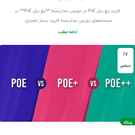
کاربرد پچ پنل PoE در دوربین مداربسته **پچ پنل PoE** در
سیستم‌های دوربین مداربسته کاربرد بسیار مفیدی...
ادامه مطلب
17
دسامبر
وبلاگ
آشنایی با استانداردهای PoE و وات در پچ پنل +PoE