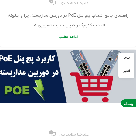
0
علیرضا ملایجردی
راهنمای جامع انتخاب پچ پنل PoE در دوربین مداربسته: چرا و چگونه
انتخاب کنیم؟ در دنیای نظارت تصویری م...
ادامه مطلب
23
اکتبر
وبلاگ
کاربرد پچ پنل PoE در دوربین مداربسته
0
علیرضا ملایجردی