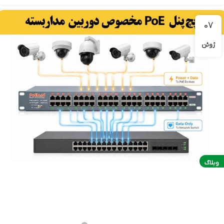
07
ژوئن
وبلاگ
راهنمای جامع انتخاب پچ پنل PoE در دوربین مداربسته: چرا و
چگونه انتخاب کنیم؟