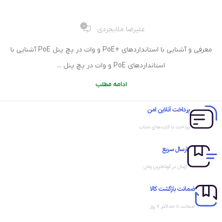
0
علیرضا ملایجردی
معرفی و آشنایی با استانداردهای +PoE و وات در پچ پنل PoE آشنایی با
استانداردهای PoE و وات در پچ پنل ...
ادامه مطلب
پرداخت آنلاین امن
پرداخت با کارت‌های شتاب
ارسال سریع
ارسال در کوتاه‌ترین زمان
ضمانت بازگشت کالا
ضمانت تا حداکثر ۷ روز