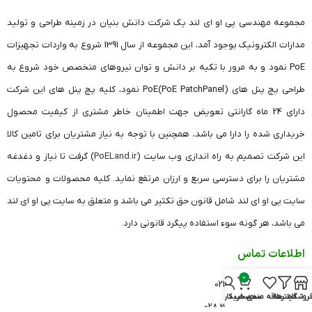
مجموعه مهندسی پی او ای لند یک شرکت دانش بنیان در زمینه طراحی و تولید
مدارات الکترونیک بوجود آمد، این مجموعه از سال 1391 شروع به واردات تجهیزات
PoE نمود و به مرور با تکیه بر دانش و توان نیروهای متخصص خود شروع به
طراحی پچ پنل های (PoE PatchPanel)PoE نمود، کلیه پچ پنل های این شرکت
دارای 24 ماه گارانتی تعویض جهت اطمینان خاطر مشتری از کیفیت محصول
خریداری شده را دارا می باشد، همچنین با توجه به نیاز مشتریان برای تامین کالا
این شرکت تصمیم به راه اندازی وب سایت (
PoELand.ir
) گرفت تا نیاز و دغدغه
مشتریان را برای دسترسی سریع و ارزان مرتفع نماید. کلیه محصولات و محتویات
سایت پی او ای لند شامل قانون حق تکثیر می باشد و متعلق به سایت پی او ای لند
می باشد، هر گونه سوء استفاده پیگرد قانونی دارد.
اطلاعات تماس
0
دفتر تهران: 26420541 021
روشگاه
فیلترها
علاقه مندی
سبد خرید
حساب کاربری من
دفتر قزوین: 33682606 028