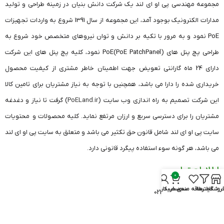
مجموعه مهندسی پی او ای لند یک شرکت دانش بنیان در زمینه طراحی و تولید
مدارات الکترونیک بوجود آمد، این مجموعه از سال 1391 شروع به واردات تجهیزات
PoE نمود و به مرور با تکیه بر دانش و توان نیروهای متخصص خود شروع به
طراحی پچ پنل های (PoE PatchPanel)PoE نمود، کلیه پچ پنل های این شرکت
دارای 24 ماه گارانتی تعویض جهت اطمینان خاطر مشتری از کیفیت محصول
خریداری شده را دارا می باشد، همچنین با توجه به نیاز مشتریان برای تامین کالا
این شرکت تصمیم به راه اندازی وب سایت (
PoELand.ir
) گرفت تا نیاز و دغدغه
مشتریان را برای دسترسی سریع و ارزان مرتفع نماید. کلیه محصولات و محتویات
سایت پی او ای لند شامل قانون حق تکثیر می باشد و متعلق به سایت پی او ای لند
می باشد، هر گونه سوء استفاده پیگرد قانونی دارد.
اطلاعات تماس
0
روشگاه
فیلترها
علاقه مندی
سبد خرید
حساب کاربری من
دفتر تهران: 26420541 021
دفتر قزوین: 33682606 028