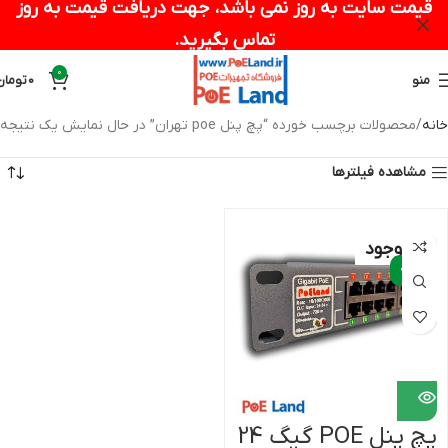
قیمت سایت به روز نمی باشد، جهت دریافت قیمت به روز
تماس بگیرید.
0
منو
0
تومان
خانه
محصولات برچسب خورده “پچ پنل poe تهران”
در حال نمایش یک نتیجه
مشاهده فیلترها
ناموجود
-9%
پچ پنل POE گیگ 24