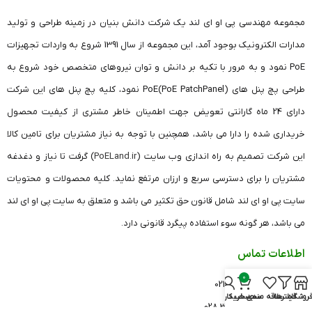
مجموعه مهندسی پی او ای لند یک شرکت دانش بنیان در زمینه طراحی و تولید
مدارات الکترونیک بوجود آمد، این مجموعه از سال 1391 شروع به واردات تجهیزات
PoE نمود و به مرور با تکیه بر دانش و توان نیروهای متخصص خود شروع به
طراحی پچ پنل های (PoE PatchPanel)PoE نمود، کلیه پچ پنل های این شرکت
دارای 24 ماه گارانتی تعویض جهت اطمینان خاطر مشتری از کیفیت محصول
خریداری شده را دارا می باشد، همچنین با توجه به نیاز مشتریان برای تامین کالا
این شرکت تصمیم به راه اندازی وب سایت (
PoELand.ir
) گرفت تا نیاز و دغدغه
مشتریان را برای دسترسی سریع و ارزان مرتفع نماید. کلیه محصولات و محتویات
سایت پی او ای لند شامل قانون حق تکثیر می باشد و متعلق به سایت پی او ای لند
می باشد، هر گونه سوء استفاده پیگرد قانونی دارد.
اطلاعات تماس
0
دفتر تهران: 26420541 021
روشگاه
فیلترها
علاقه مندی
سبد خرید
حساب کاربری من
دفتر قزوین: 33682606 028