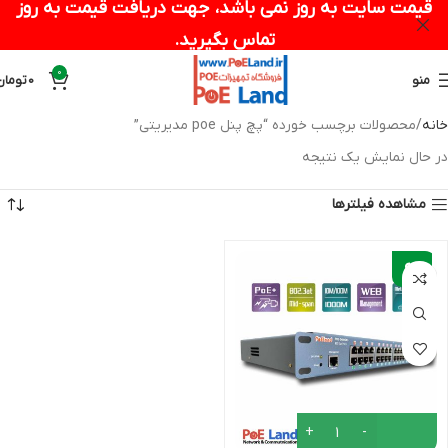
قیمت سایت به روز نمی باشد، جهت دریافت قیمت به روز
تماس بگیرید.
0
منو
0
تومان
خانه
محصولات برچسب خورده “پچ پنل poe مدیریتی”
در حال نمایش یک نتیجه
مشاهده فیلترها
-
6%