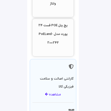
ولتاژ
پورت POE گیگابیت 800 وات
پشتیبانی از استاندارهای
شبکه 802.3af/802.3at
پچ پنل POE فست 24
فاقد آداپتور داخلی
پورت مدل PoELand-
20024F
گارانتی اصالت و سلامت
فیزیکی کالا
مشاهده