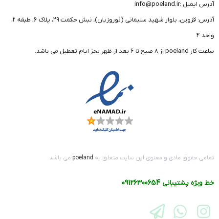
آدرس ایمیل :info@poeland.ir
آدرس: قزوین، بلوار شهید سلیمانی (نوروزیان)، نبش حکمت ۲۹، پلاک ۶، طبقه ۲،
واحد ۴
ساعت کار poeland از 8 صبح تا 6 بعد از ظهر بجز ایام تعطیل می باشد.
تمامی حقوق مادی و معنوی این سایت متعلق به
poeland
می باشد.
خط ویژه پشتیبانی
09126300654