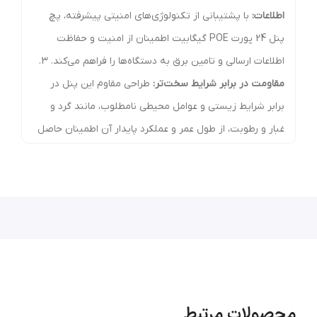
اطلاعات:
با پشتیبانی از تکنولوژی‌های امنیتی پیشرفته، پچ
پنل 24 پورت POE گیگابیت اطمینان از امنیت و حفاظت
اطلاعات ارسالی و تامین برق به دستگاه‌ها را فراهم می‌کند. 3.
مقاومت در برابر شرایط سخت‌تر:
طراحی مقاوم این پنل در
برابر شرایط زیستی و عوامل محیطی نامطلوب، مانند گرد و
غبار و رطوبت، از طول عمر و عملکرد پایدار آن اطمینان حاصل
می‌کند.
تجهیزاتی که می توانید با پچ پنل PoE روشن نمایید:
رادیوهای بیسیم میکروتیک
دوربین های مداربسته
اکسس پوینت ها
تلفن های IP
آیفن های تصویری
مشاهده سایر محصولات پچ پنل POE گیگ
محصولات مرتبط