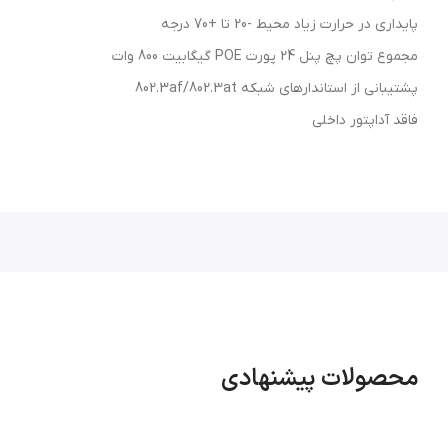
پایداری در حرارت زیاد محیط -20 تا +70 درجه
مجموع توان پچ پنل 24 پورت POE گیگابیت 800 وات
پشتیبانی از استاندارهای شبکه 802.3af/802.3at
فاقد آداپتور داخلی
محصولات پیشنهادی