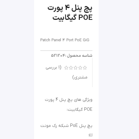
پچ پنل 4 پورت
POE گیگابیت
Patch Panel 4 Port PoE GiG
شناسه محصول :521204
(
1
بررسی
مشتری)
ویژگی های پچ پنل 4 پورت
POE گیگابیت:
پچ پنل PoE شبکه رک مونت
۱U