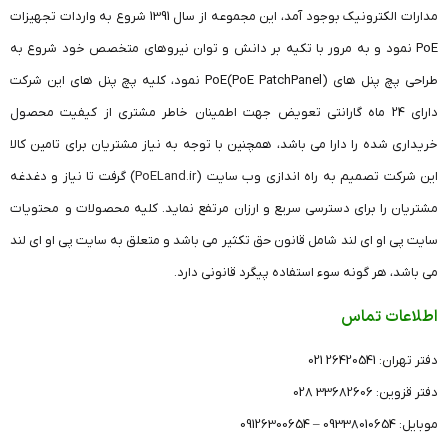
مدارات الکترونیک بوجود آمد، این مجموعه از سال 1391 شروع به واردات تجهیزات
PoE نمود و به مرور با تکیه بر دانش و توان نیروهای متخصص خود شروع به
طراحی پچ پنل های (PoE PatchPanel)PoE نمود، کلیه پچ پنل های این شرکت
دارای 24 ماه گارانتی تعویض جهت اطمینان خاطر مشتری از کیفیت محصول
خریداری شده را دارا می باشد، همچنین با توجه به نیاز مشتریان برای تامین کالا
این شرکت تصمیم به راه اندازی وب سایت (
PoELand.ir
) گرفت تا نیاز و دغدغه
مشتریان را برای دسترسی سریع و ارزان مرتفع نماید. کلیه محصولات و محتویات
سایت پی او ای لند شامل قانون حق تکثیر می باشد و متعلق به سایت پی او ای لند
می باشد، هر گونه سوء استفاده پیگرد قانونی دارد.
اطلاعات تماس
دفتر تهران: 26420541 021
دفتر قزوین: 33682606 028
موبایل: 09338010654 – 09126300654