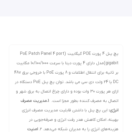
پچ پنل 4 پورت POE گیگابیت (PoE Patch Panel 4 port
gigabit)مدل دارای 4 پورت دیتا با سرعت 10/100/1000 مگابیت
بر ثانیه برای انتقال اطلاعات و 8 پورت PoE با خروجی برق 48v
DC یا 24 ولت دی سی می باشد. توان پچ پنل PoE دستگاه در
ازای هر پورت 30 وات بوده و دارای چراغ اتصال به برق شهر و
اتصال به مصرف کننده بطور مجزا است.
1.مدیریت مصرف
انرژی:
این پچ پنل با داشتن قابلیت مدیریت مصرف انرژی
بهینه، امکان کاهش هدر رفت انرژی و صرفه‌جویی در
هزینه‌های انرژی را به مدیران شبکه می‌دهد. ۲.
امنیت