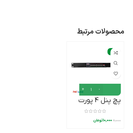
قابلیت PoE باعث صرفه جویی در کابل کشی برق(مخصوصا
برای دوربین های مداربسته) می شود.
محصولات مرتبط
-9%
پچ پنل 4 پورت
POE گیگابیت
10,000
تومان
11,000