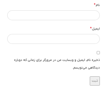
*
نام
*
ایمیل
پچ پنل PoE گیگ 4 پورت
کاربرد پچ پنل PoE در شبکه :
ذخیره نام، ایمیل و وبسایت من در مرورگر برای زمانی که دوباره
دیدگاهی می‌نویسم.
رادیوهای بیسیم میکروتیک
دوربین های مداربسته
اکسس پوینت ها
تلفن های IP
آیفن های تصویری