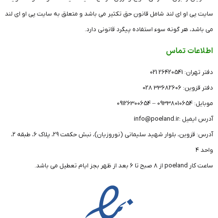
سایت پی او ای لند شامل قانون حق تکثیر می باشد و متعلق به سایت پی او ای لند
می باشد، هر گونه سوء استفاده پیگرد قانونی دارد.
اطلاعات تماس
دفتر تهران: 26420541 021
دفتر قزوین: 33682606 028
موبایل: 09338010654 – 09126300654
آدرس ایمیل :info@poeland.ir
آدرس: قزوین، بلوار شهید سلیمانی (نوروزیان)، نبش حکمت ۲۹، پلاک ۶، طبقه ۲،
واحد ۴
ساعت کار poeland از 8 صبح تا 6 بعد از ظهر بجز ایام تعطیل می باشد.