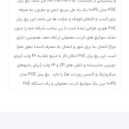
و پشتیبانی از استاندارد 802.3at/802.3af می باشد، پچ پنل
POE مدل 1004G یک راه حل سریع، ایمن و مقرون به صرفه
برای کسب و کارهای کوچک و شرکت ها می باشد، این پچ پنل
PoE طوری طراحی شده است تا زیر ساخت شبکه شما را بدون
حذف سوئیچ های اترنت معمولی ارتقاء دهد، همچنین دارای
چراغ اتصال به برق شهر و اتصال به مصرف کننده بطور مجزا
است. این پچ پنل PoE امکان کار با منبع تغذیه 48 ولت (برای
دوربین مداربسته و تلفن های IP) و 24 ولت (برای رادیوهای
میکروتیک و اکسس پورنت ها) را دارد. پچ پنل POE مدل
1004G بین یک سوئیج اترنت معمولی و یک دستگاه PoE
نصب می شود، 4 پورت برای انتقال دیتا و 4 پورت دیگر این
پچ پنل برای دیتا و خروچی برق هستند، هم برق و هم دیتا به
طور همزمان از طریق کابلهای شبکه بدون تاثیر در عملکرد دیتا
و شبکه به دستگاه PoE منتقل می شود، ویژگی استفاده از