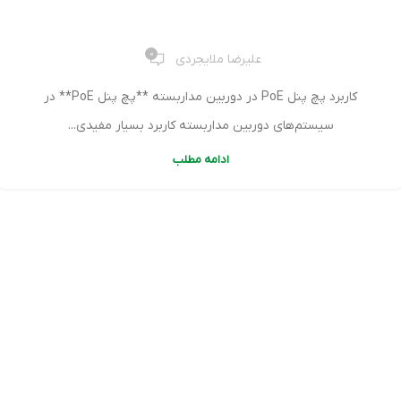
کاربرد پچ پنل PoE در دوربین مداربسته
0
علیرضا ملایجردی
کاربرد پچ پنل PoE در دوربین مداربسته **پچ پنل PoE** در
سیستم‌های دوربین مداربسته کاربرد بسیار مفیدی...
ادامه مطلب