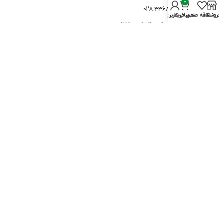
0
دفتر قزوین: 33682606 028
روشگاه
علاقه مندی
سبد خرید
حساب کاربری من
موبایل: 09338010654 – 09126300654
آدرس ایمیل :info@poeland.ir
آدرس: قزوین، بلوار شهید سلیمانی (نوروزیان)، نبش حکمت ۲۹، پلاک ۶، طبقه ۲،
واحد ۴
ساعت کار poeland از 8 صبح تا 6 بعد از ظهر بجز ایام تعطیل می باشد.
تمامی حقوق مادی و معنوی این سایت متعلق به
poeland
می باشد.