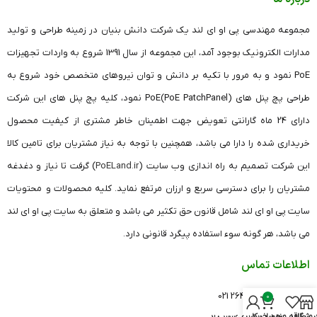
مجموعه مهندسی پی او ای لند یک شرکت دانش بنیان در زمینه طراحی و تولید
مدارات الکترونیک بوجود آمد، این مجموعه از سال 1391 شروع به واردات تجهیزات
PoE نمود و به مرور با تکیه بر دانش و توان نیروهای متخصص خود شروع به
طراحی پچ پنل های (PoE PatchPanel)PoE نمود، کلیه پچ پنل های این شرکت
دارای 24 ماه گارانتی تعویض جهت اطمینان خاطر مشتری از کیفیت محصول
خریداری شده را دارا می باشد، همچنین با توجه به نیاز مشتریان برای تامین کالا
این شرکت تصمیم به راه اندازی وب سایت (
PoELand.ir
) گرفت تا نیاز و دغدغه
مشتریان را برای دسترسی سریع و ارزان مرتفع نماید. کلیه محصولات و محتویات
سایت پی او ای لند شامل قانون حق تکثیر می باشد و متعلق به سایت پی او ای لند
می باشد، هر گونه سوء استفاده پیگرد قانونی دارد.
اطلاعات تماس
دفتر تهران: 26420541 021
0
روشگاه
علاقه مندی
سبد خرید
حساب کاربری من