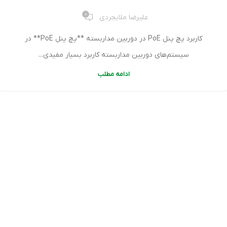
0
علیرضا ملایجردی
کاربرد پچ پنل PoE در دوربین مداربسته **پچ پنل PoE** در
سیستم‌های دوربین مداربسته کاربرد بسیار مفیدی...
ادامه مطلب