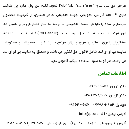
طراحی پچ پنل های (PoE PatchPanel)PoE نمود، کلیه پچ پنل های این شرکت
دارای 24 ماه گارانتی تعویض جهت اطمینان خاطر مشتری از کیفیت محصول
خریداری شده را دارا می باشد، همچنین با توجه به نیاز مشتریان برای تامین کالا
این شرکت تصمیم به راه اندازی وب سایت (
PoELand.ir
) گرفت تا نیاز و دغدغه
مشتریان را برای دسترسی سریع و ارزان مرتفع نماید. کلیه محصولات و محتویات
سایت پی او ای لند شامل قانون حق تکثیر می باشد و متعلق به سایت پی او ای لند
می باشد، هر گونه سوء استفاده پیگرد قانونی دارد.
اطلاعات تماس
دفتر تهران: 26420541 021
دفتر قزوین: 33682606 028
موبایل: 09338010654 – 09126300654
آدرس ایمیل :info@poeland.ir
آدرس: قزوین، بلوار شهید سلیمانی (نوروزیان)، نبش حکمت ۲۹، پلاک ۶، طبقه ۲،