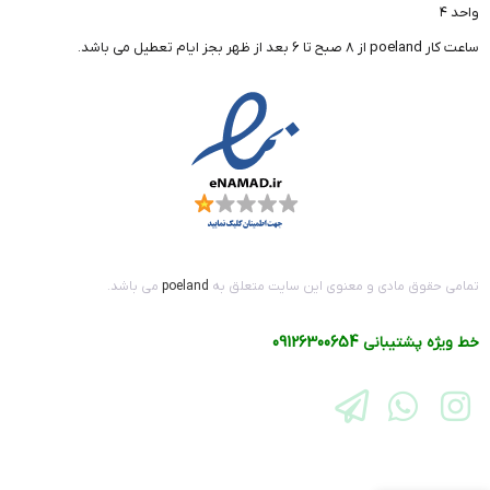
واحد ۴
ساعت کار poeland از 8 صبح تا 6 بعد از ظهر بجز ایام تعطیل می باشد.
تمامی حقوق مادی و معنوی این سایت متعلق به
poeland
می باشد.
خط ویژه پشتیبانی
09126300654