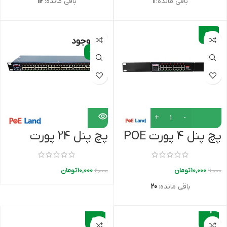
باقی مانده:
1
باقی مانده:
12
-
9%
ناموجود
-9%
پچ پنل 4 پورت POE
پچ پنل 24 پورت
گیگابیت
POE گیگابایت
10,000
تومان
10,000
تومان
11,000
11,000
باقی مانده:
20
-
-1
9%
0%