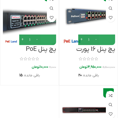
پچ پنل 16 پورت
پچ پنل PoE
PoELAND-1600F
گیگابایت 16 پورت
4,950,000
تومان
10,000
تومان
11,000
5,500,000
باقی مانده:
20
باقی مانده:
15
-
9%