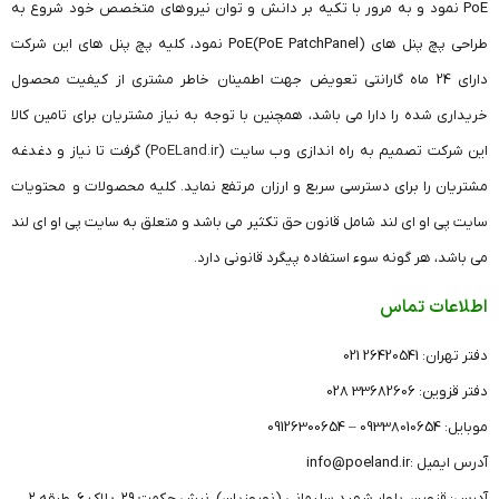
PoE نمود و به مرور با تکیه بر دانش و توان نیروهای متخصص خود شروع به
طراحی پچ پنل های (PoE PatchPanel)PoE نمود، کلیه پچ پنل های این شرکت
دارای 24 ماه گارانتی تعویض جهت اطمینان خاطر مشتری از کیفیت محصول
خریداری شده را دارا می باشد، همچنین با توجه به نیاز مشتریان برای تامین کالا
این شرکت تصمیم به راه اندازی وب سایت (
PoELand.ir
) گرفت تا نیاز و دغدغه
مشتریان را برای دسترسی سریع و ارزان مرتفع نماید. کلیه محصولات و محتویات
سایت پی او ای لند شامل قانون حق تکثیر می باشد و متعلق به سایت پی او ای لند
می باشد، هر گونه سوء استفاده پیگرد قانونی دارد.
اطلاعات تماس
دفتر تهران: 26420541 021
دفتر قزوین: 33682606 028
موبایل: 09338010654 – 09126300654
آدرس ایمیل :info@poeland.ir
آدرس: قزوین، بلوار شهید سلیمانی (نوروزیان)، نبش حکمت ۲۹، پلاک ۶، طبقه ۲،