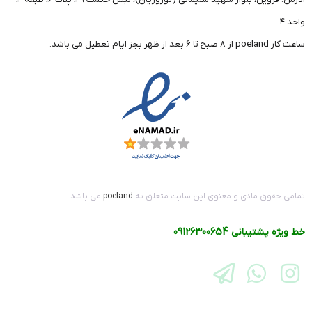
واحد ۴
ساعت کار poeland از 8 صبح تا 6 بعد از ظهر بجز ایام تعطیل می باشد.
تمامی حقوق مادی و معنوی این سایت متعلق به
poeland
می باشد.
خط ویژه پشتیبانی
09126300654