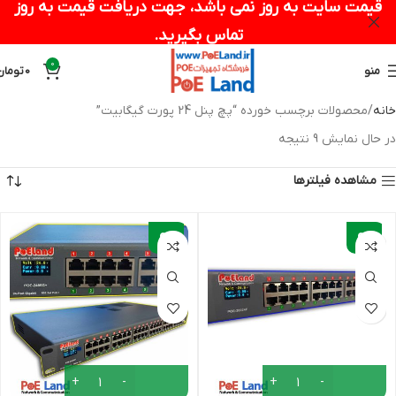
قیمت سایت به روز نمی باشد، جهت دریافت قیمت به روز
تماس بگیرید.
0
منو
0
تومان
خانه
محصولات برچسب خورده “پچ پنل 24 پورت گیگابیت”
در حال نمایش 9 نتیجه
مشاهده فیلترها
-
-
9%
9%