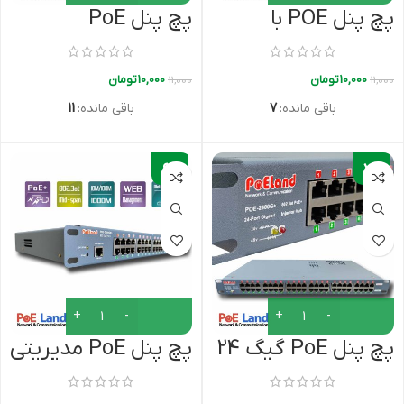
پچ پنل POE با
پچ پنل PoE
نمایشگر OLED
گیگابایت با نمایشگر
(ولتاژ، جریان، توان)
OLED مدل
10,000
تومان
10,000
تومان
11,000
11,000
+PoELand-2400G
باقی مانده:
7
باقی مانده:
11
-
-
6%
7%
پچ پنل PoE گیگ 24
پچ پنل PoE مدیریتی
پورت مدل
24 پورت گیگابایت