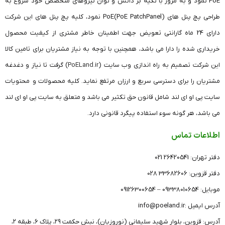
PoE نمود و به مرور با تکیه بر دانش و توان نیروهای متخصص خود شروع به
طراحی پچ پنل های (PoE PatchPanel)PoE نمود، کلیه پچ پنل های این شرکت
دارای 24 ماه گارانتی تعویض جهت اطمینان خاطر مشتری از کیفیت محصول
خریداری شده را دارا می باشد، همچنین با توجه به نیاز مشتریان برای تامین کالا
این شرکت تصمیم به راه اندازی وب سایت (
PoELand.ir
) گرفت تا نیاز و دغدغه
مشتریان را برای دسترسی سریع و ارزان مرتفع نماید. کلیه محصولات و محتویات
سایت پی او ای لند شامل قانون حق تکثیر می باشد و متعلق به سایت پی او ای لند
می باشد، هر گونه سوء استفاده پیگرد قانونی دارد.
اطلاعات تماس
دفتر تهران: 26420541 021
دفتر قزوین: 33682606 028
موبایل: 09338010654 – 09126300654
آدرس ایمیل :info@poeland.ir
آدرس: قزوین، بلوار شهید سلیمانی (نوروزیان)، نبش حکمت ۲۹، پلاک ۶، طبقه ۲،