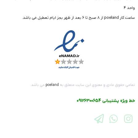
واحد ۴
ساعت کار poeland از 8 صبح تا 6 بعد از ظهر بجز ایام تعطیل می باشد.
تمامی حقوق مادی و معنوی این سایت متعلق به
poeland
می باشد.
خط ویژه پشتیبانی
09126300654