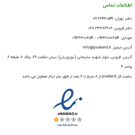
اطلاعات تماس
دفتر تهران: 26420541 021
دفتر قزوین: 33682606 028
موبایل: 09338010654 – 09126300654
آدرس ایمیل :info@poeland.ir
آدرس: قزوین، بلوار شهید سلیمانی (نوروزیان)، نبش حکمت ۲۹، پلاک ۶، طبقه ۲،
واحد ۴
ساعت کار poeland از 8 صبح تا 6 بعد از ظهر بجز ایام تعطیل می باشد.