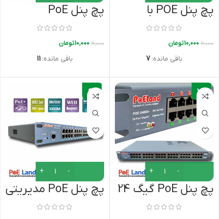
پچ پنل POE با
پچ پنل PoE
نمایشگر OLED
گیگابایت با نمایشگر
(ولتاژ، جریان، توان)
OLED مدل
10,000
تومان
10,000
تومان
11,000
11,000
+PoELand-2400G
باقی مانده:
7
باقی مانده:
11
-
-
6%
7%
پچ پنل PoE گیگ 24
پچ پنل PoE مدیریتی
پورت مدل
24 پورت گیگابایت