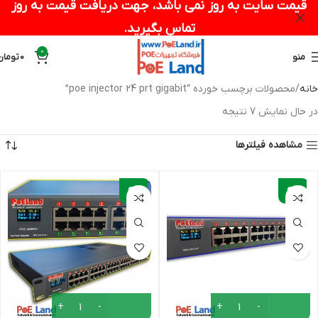
قیمت سایت به روز نمی باشد، جهت دریافت قیمت به روز
تماس بگیرید.
0
منو
0
تومان
خانه
محصولات برچسب خورده “poe injector 24 prt gigabit”
در حال نمایش 7 نتیجه
مشاهده فیلترها
-
-
9%
9%