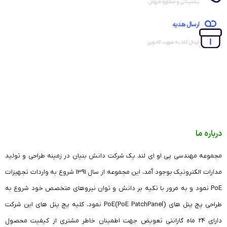
پشتیبانی و مشاوره فروش
ارسال هدیه
ارسال کالا به صورت کادویی
درباره ما
مجموعه مهندسی پی او ای لند یک شرکت دانش بنیان در زمینه طراحی و تولید
کاربرد پچ پنل poe گیگ
مدارات الکترونیک بوجود آمد، این مجموعه از سال 1391 شروع به واردات تجهیزات
برای مشاهده سایر پچ پنل های کلیک نمایید.
برای مشاهده
PoE نمود و به مرور با تکیه بر دانش و توان نیروهای متخصص خود شروع به
پچ پنل PoE گیگ 24 پورت کلیک کنید
طراحی پچ پنل های (PoE PatchPanel)PoE نمود، کلیه پچ پنل های این شرکت
دارای 24 ماه گارانتی تعویض جهت اطمینان خاطر مشتری از کیفیت محصول