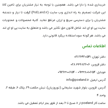
خریداری شده را دارا می باشد، همچنین با توجه به نیاز مشتریان برای تامین کالا
این شرکت تصمیم به راه اندازی وب سایت (
PoELand.ir
) گرفت تا نیاز و دغدغه
مشتریان را برای دسترسی سریع و ارزان مرتفع نماید. کلیه محصولات و محتویات
سایت پی او ای لند شامل قانون حق تکثیر می باشد و متعلق به سایت پی او ای لند
می باشد، هر گونه سوء استفاده پیگرد قانونی دارد.
اطلاعات تماس
دفتر تهران: 26420541 021
مشخصات پچ پنل poe 1600F
دفتر قزوین: 33682606 028
موبایل: 09338010654 – 09126300654
آدرس ایمیل :info@poeland.ir
آدرس: قزوین، بلوار شهید سلیمانی (نوروزیان)، نبش حکمت ۲۹، پلاک ۶، طبقه ۲،
واحد ۴
ساعت کار poeland از 8 صبح تا 6 بعد از ظهر بجز ایام تعطیل می باشد.