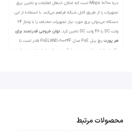
دیتا 10/100 Mbps است که امکان انتقال اطلاعات و تامین برق
تجهیزات را از طریق کابل شبکه فراهم می‌کند. با استفاده از این
دستگاه می‌توان برق مورد نیاز تجهیزات مختلف را با ولتاژ 24
ولت DC یا 48 ولت DC تامین کرد.
توان خروجی قدرتمند برای
هر پورت
پچ پنل PoE مدل PoELAND‑20024F قادر است تا
30 وات توان برای هر پورت ارائه دهد. این توان خروجی برای
بسیاری از تجهیزات PoE از جمله دوربین‌های مداربسته تحت
شبکه، اکسس پوینت‌ها، تلفن‌های VoIP و تجهیزات وایرلس
مناسب است. نمایشگر OLED برای نمایش وضعیت مصرف
انرژی یکی از ویژگی‌های مهم این دستگاه، نمایشگر OLED است
که اطلاعات مربوط به ولتاژ، جریان و توان مصرفی را به‌صورت
لحظه‌ای نمایش می‌دهد. این قابلیت به مدیران شبکه کمک
می‌کند تا مصرف انرژی تجهیزات متصل را به‌راحتی کنترل و
محصولات مرتبط
مدیریت کنند.