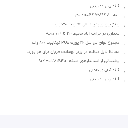
فاقد پنل مدیریتی
سوئیچ‌های اترنت موجود داشته باشید. این ویژگی باعث
ابعاد : 4.7*8*44.5سانتیمتر
کاهش هزینه‌ها و ساده‌تر شدن پیاده‌سازی شبکه می‌شود.
ولتاژ برق ورودی 12 الی 52 ولت متناوب
ساختار پورت‌ها در پچ پنل PoELAND‑20024F
در پنل جلویی
پایداری در حرارت زیاد محیط -20 تا +70 درجه
این دستگاه 48 پورت RJ‑45 از نوع STP قرار دارد که به دو
مجموع توان پچ پنل 24 پورت POE گیگابیت 800 وات
بخش مجزا تقسیم می‌شوند:
محافظ قابل تنظیم در برابر نوسانات جریان برای هر پورت
24 پورت ورودی دیتا (Data Input) در ردیف پایین
پشتیبانی از استاندارهای شبکه 802.3af/802.3at
24 پورت خروجی PoE (Power + Data) در ردیف بالا
فاقد آداپتور داخلی
پورت‌های ورودی به سوئیچ شبکه متصل می‌شوند و
فاقد پنل مدیریتی
پورت‌های خروجی +PoE علاوه بر انتقال داده، برق مورد نیاز
تجهیزات شبکه را نیز تامین می‌کنند. انتقال همزمان برق و
داده از طریق کابل شبکه در پچ پنل PoELAND‑20024F برق
DC از طریق کابل‌های شبکه CAT3، CAT4، CAT5، CAT5e و
CAT6 منتقل می‌شود. این ویژگی امکان ارسال همزمان داده و
انرژی الکتریکی را فراهم می‌کند و باعث کاهش کابل‌کشی