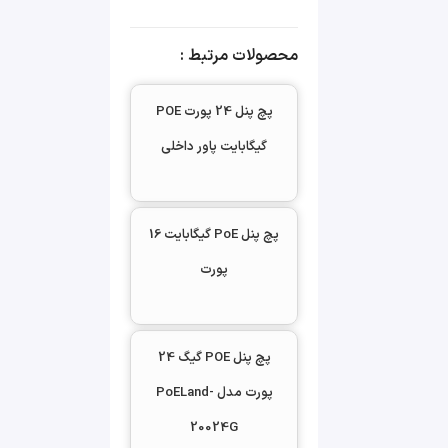
پچ پنل PoE شبکه رک مونت
۱U
محصولات مرتبط :
دارای استاندارد 19 اینچ شبکه
پچ پنل 24 پورت POE
پشتیبانی از ولتاژهای 24 و
گیگابایت پاور داخلی
۴۸ ولت
۲۴ پورت ورودی دیتا
گیگابایتی ۱۰/۱۰۰/۱۰۰۰
پچ پنل PoE گیگابایت 16
۲۴ پورت خروجی POE
پورت
نرخ انتقال دیتا : ۱۰/۱۰۰/۱۰۰۰
توان خروجی POE هر پورت
۳۰ وات
پچ پنل POE گیگ 24
ولتاژ خروجی : ۴۸ ولت یا ۲۴
پورت مدل PoELand-
ولت
20024G
فاقد پنل مدیریتی