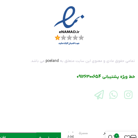
تمامی حقوق مادی و معنوی این سایت متعلق به
poeland
می باشد.
خط ویژه پشتیبانی
09126300654
پچ پنل
POE با
7
نمایشگر
11,000
عدد
0