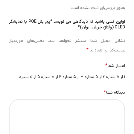
هنوز بررسی‌ای ثبت نشده است.
این پچ پنل با طراحی با کیفیت ساخت بالا، گزینه‌ی مناسبی
اولین کسی باشید که دیدگاهی می نویسد “پچ پنل POE با نمایشگر
برای ایجاد ارتباطات شبکه با عملکرد پایدار و قابلیت ارائه‌ی
OLED (ولتاژ، جریان، توان)”
برق به دستگاه‌های مختلف می‌باشد. این ویژگی‌ها به مدیران
نشانی ایمیل شما منتشر نخواهد شد.
بخش‌های موردنیاز
شبکه امکان می‌دهد تا به‌طور بهینه از منابع خود استفاده
*
علامت‌گذاری شده‌اند
کنند و شبکه‌ی خود را بهبود دهند. همچنین پچ پنل Fast
PoE Patch Panel 24 Port با طراحی بهینه از نظر اندازه ،
*
امتیاز شما
سایز قابل نصب در رک‌های استاندارد می باشد و این ویژگی به
۱ از ۵ ستاره
۲ از ۵ ستاره
۳ از ۵ ستاره
۴ از ۵ ستاره
۵ از ۵ ستاره
مدیران شبکه اجازه می‌دهد تا با بهره‌گیری از فضای محدود
خود، شبکه‌ی خود را به راحتی مدیریت و کنترل کنند. این
*
دیدگاه شما
ویژگی بسیار مناسب برای محیط‌هایی است که فضای محدود
یک چالش مهم محسوب می‌شود. به علاوه، پچ پنل فست ۲۴
پورت POE با پشتیبانی از استاندارد POE، امکان ارتقاء و
افزایش توان تحویلی به دستگاه‌ها را فراهم می‌سازد. این