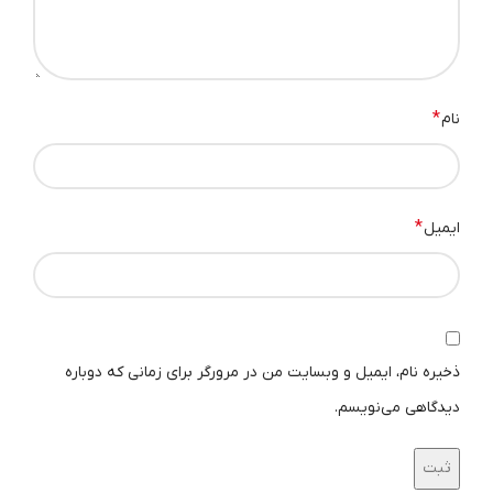
امکان به مدیران شبکه اجازه می‌دهد تا با توجه به نیازهای
مختلف، تنظیمات پنل را تغییر داده و به بهره‌وری بیشتری
دست یابند. به طور خلاصه، پچ پنل گیگابیتی ۲۴ پورت POE
یک ابزار قدرتمند با امکان ارسال داده و تامین برق به
*
نام
دستگاه‌ها می‌باشد. با امکانات متنوع و عملکرد قابل اعتماد، این
پچ پنل PoE می‌تواند به بهبود عملکرد شبکه‌ شما کمک کرده
و تجربه‌ی بهتری را برای کاربران فراهم آورد.
مدیریت مصرف
*
ایمیل
انرژی:
این پچ پنل با داشتن قابلیت مدیریت مصرف انرژی
بهینه، امکان کاهش هدر رفت انرژی و صرفه‌جویی در
هزینه‌های انرژی را به مدیران شبکه می‌دهد.
ذخیره نام، ایمیل و وبسایت من در مرورگر برای زمانی که دوباره
پچ پنل PoE برق چه دستگاه‌هایی را تامین
دیدگاهی می‌نویسم.
می‌کند؟
پچ پنل PoE امکان تامین همزمان برق و داده از طریق کابل