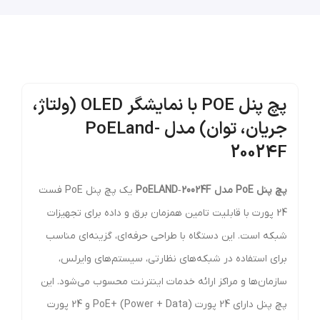
پچ پنل POE با نمایشگر OLED (ولتاژ،
جریان، توان) مدل PoELand-
20024F
پچ پنل PoE مدل PoELAND‑20024F
یک پچ پنل PoE فست
24 پورت با قابلیت تامین همزمان برق و داده برای تجهیزات
شبکه است. این دستگاه با طراحی حرفه‌ای، گزینه‌ای مناسب
برای استفاده در شبکه‌های نظارتی، سیستم‌های وایرلس،
سازمان‌ها و مراکز ارائه خدمات اینترنت محسوب می‌شود. این
پچ پنل دارای 24 پورت PoE+ (Power + Data) و 24 پورت