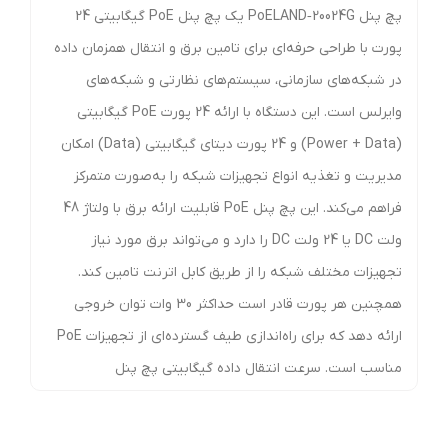
پچ پنل PoELAND‑20024G یک پچ پنل PoE گیگابیتی 24
پورت با طراحی حرفه‌ای برای تامین برق و انتقال همزمان داده
در شبکه‌های سازمانی، سیستم‌های نظارتی و شبکه‌های
وایرلس است. این دستگاه با ارائه 24 پورت PoE گیگابیتی
(Power + Data) و 24 پورت دیتای گیگابیتی (Data) امکان
مدیریت و تغذیه انواع تجهیزات شبکه را به‌صورت متمرکز
فراهم می‌کند. این پچ پنل PoE قابلیت ارائه برق با ولتاژ 48
ولت DC یا 24 ولت DC را دارد و می‌تواند برق مورد نیاز
تجهیزات مختلف شبکه را از طریق کابل اترنت تامین کند.
همچنین هر پورت قادر است حداکثر 30 وات توان خروجی
ارائه دهد که برای راه‌اندازی طیف گسترده‌ای از تجهیزات PoE
مناسب است. سرعت انتقال داده گیگابیتی پچ پنل
PoELAND‑20024G از انتقال داده با سرعت 10/100/1000 مگابیت
بر ثانیه (Gigabit Ethernet) پشتیبانی می‌کند. این ویژگی