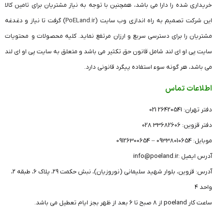
خریداری شده را دارا می باشد، همچنین با توجه به نیاز مشتریان برای تامین کالا
این شرکت تصمیم به راه اندازی وب سایت (
PoELand.ir
) گرفت تا نیاز و دغدغه
مشتریان را برای دسترسی سریع و ارزان مرتفع نماید. کلیه محصولات و محتویات
سایت پی او ای لند شامل قانون حق تکثیر می باشد و متعلق به سایت پی او ای لند
می باشد، هر گونه سوء استفاده پیگرد قانونی دارد.
اطلاعات تماس
دفتر تهران: 26420541 021
دفتر قزوین: 33682606 028
موبایل: 09338010654 – 09126300654
آدرس ایمیل :info@poeland.ir
آدرس: قزوین، بلوار شهید سلیمانی (نوروزیان)، نبش حکمت ۲۹، پلاک ۶، طبقه ۲،
واحد ۴
ساعت کار poeland از 8 صبح تا 6 بعد از ظهر بجز ایام تعطیل می باشد.