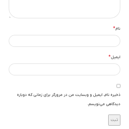
*
نام
بهترین پچ پنل poe
*
ایمیل
کاربرد پچ پنل PoE در شبکه؟
رادیوهای بیسیم میکروتیک و میموسا
دوربین های مداربسته
اکسس پوینت ها
ذخیره نام، ایمیل و وبسایت من در مرورگر برای زمانی که دوباره
تلفن های IP
دیدگاهی می‌نویسم.
آیفن های تصویری