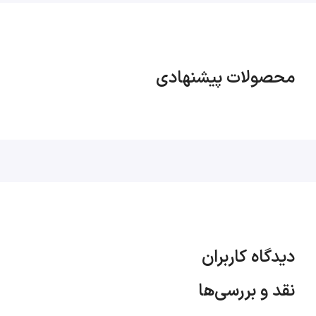
Hub وجود دارد که 24 پورت در پشته پایینی به عنوان "ورودی
داده" و 24 پورت دیگر در پشته بالایی به عنوان "PoE (داده و
پاور) عمل می کنند. خروجی". 24 پورت "خروجی PoE" نیز
محصولات پیشنهادی
پورتهای برق و دیتا هستند که ولتاژ DC را به کابل CAT
3/4/5/5e/6 منتقل می کنند و داده ها و برق را به طور
همزمان بین اینجکتورها و اسپلیترها انتقال می دهند.
دیدگاه کاربران
نقد و بررسی‌ها