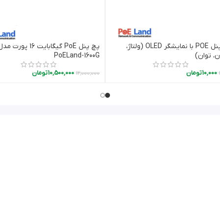
پچ پنل POE با نمایشگر OLED (ولتاژ،
پچ پنل PoE گیگابایت 16 پورت مد
افزودن به سبد خرید
افزودن به سبد خرید
ن، توان)
PoELand-1600G
10,000
تومان
10,500,000
تومان
12,000,000