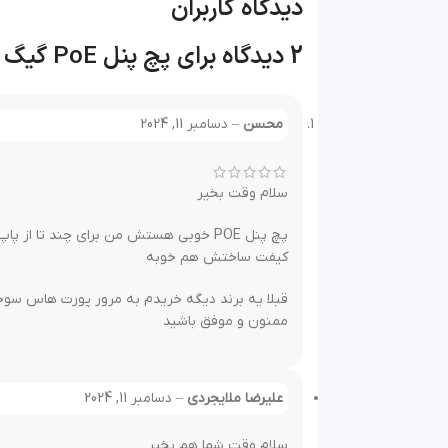
دیدگاه کاربران
2 دیدگاه برای
پچ پنل PoE گیگ 24 پورت مدل +PoELand-2400G
پ
محسن
–
دسامبر 11, 2024
1.مدیریت مصرف انرژی:
این پچ پنل با داشتن قابلی
امنیت اطلاعات:
سلام وقت بخیر
پچ پنل PoE برق چه دستگاههای را می تواند تامین کند؟
پچ پنل POE خوبی هستش من برای چند تا از پاپ سایت هام گذاشتم.
کیفت ساختش هم خوبه
رادیوهای بیسیم میکروتیک
دوربین های مداربسته
قبلا یه برند دیگه خریدم به مرور پورت هاس سوخت تو همون چند ماه اول ولی 1 سا
اکسس پوینت ها
ممنون و موفق باشید
تلفن های IP
آیفن های تصویری
علیرضا ملایجردی
–
دسامبر 11, 2024
پرسش و پاسخ درباره پچ پنل 24 پورت POE گیگابایت مدل +POE-2400G
سلام وقت شما هم بخیر