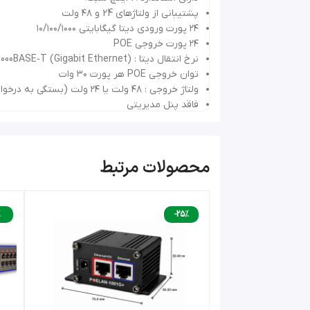
پشتیبانی از ولتاژهای 24 و ۴۸ ولت
۲۴ پورت ورودی دیتا گیگابایتی ۱۰/۱۰۰/۱۰۰۰
۲۴ پورت خروجی POE
نرخ انتقال دیتا : 10/100/1000BASE‑T (Gigabit Ethernet)
توان خروجی POE هر پورت ۳۰ وات
ولتاژ خروجی : ۴۸ ولت یا ۲۴ ولت (بستگی به درخواست مشتری 24 ولت یا 48 ولت تعبیه شده در پچ پنل)
فاقد پنل مدیریتی
ابعاد : ۴.۴*۳۷*۴۴.۵ سانتیمتر
ولتاژ برق ورودی 220 ولت
پایداری در حرارت زیاد محیط -20 تا +70 درجه
محصولات مرتبط
مجموع توان پچ پنل 24 پورت POE گیگابیت 800 وات
فیوز ریست شونده قابل تنظیم در برابر نوسانات ج
پشتیبانی از استاندارهای شبکه 802.3af/802.3at
%
-25%
برق رسانی آسان به تجهیزات PoE
پچ پنل POE 2400G+
PoELAND