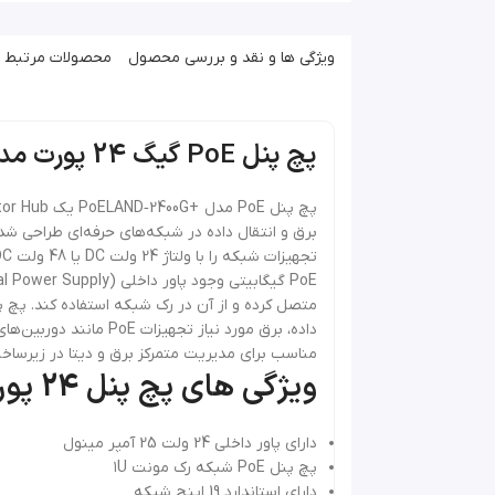
ویژگی ها و نقد و بررسی محصول
محصولات مرتبط
پچ پنل PoE گیگ 24 پورت مدل +PoELand-2400G دارای پاور داخلی
مناسب برای مدیریت متمرکز برق و دیتا در زیرسا
ویژگی های پچ پنل 24 پورت +POE-2400G گیگابیت:
دارای پاور داخلی 24 ولت 25 آمپر مینول
پچ پنل PoE شبکه رک مونت ۱U
دارای استاندارد 19 اینچ شبکه