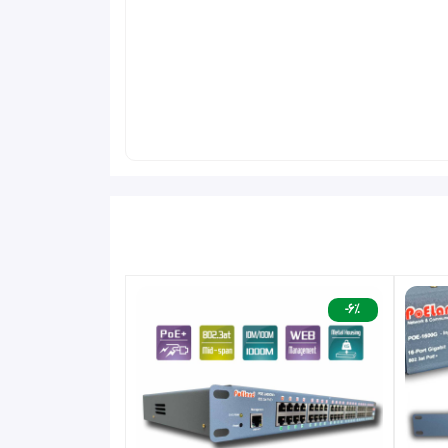
-6%
بین یک سوئیچ اترنت معمولی یا مدیریتی و دستگاه های برقی نصب می شود. بدون تأثیر بر عملکرد انتقال داده، برق را به تجهیزات با قابلیت PoE
می کند. این یک راه حل مقرون به صرفه و سریع برای ارتقاء سیستم شبکه به IEEE 802.3af/at Power over Ethernet سیستم بدون جایگزینی سوئیچ اترنت موجود ارائه می
دهد. 48 پورت RJ-45 STP در پانل جلوی PoE Injector Hub وجود دارد که 24 پورت در پشته پایینی به عنوان "ورودی داده" و 24 پورت دیگر در پشته بالایی به عنوان "PoE (داده و
ل می کنند. خروجی". 24 پورت "خروجی PoE" نیز پورتهای برق و دیتا هستند که ولتاژ DC را به کابل CAT 3/4/5/5e/6 منتقل می کنند و داده ها و برق را به طور همزمان بین