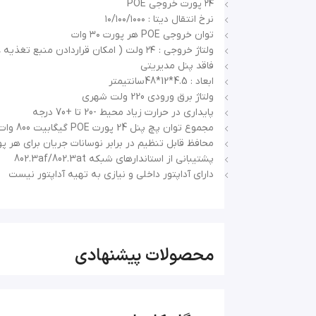
۲۴ پورت خروجی POE
پچ پنل PoE دارای پاور داخلی PoE Land 2400G
نرخ انتقال دیتا : ۱۰/۱۰۰/۱۰۰۰
توان خروجی POE هر پورت ۳۰ وات
این پچ پنل PoE با طراحی با کیفیت ساخت با
ولتاژ خروجی : ۲۴ ولت ( امکان قراردادن منبع تغذیه 48 ولت بنا به نیاز مشتری)
می‌دهد تا به‌طور بهینه از منابع خود استفاده کنند و شب
فاقد پنل مدیریتی
رک‌های استاندارد می باشد و این ویژگی به مدیران 
ابعاد : 4.5*12*48سانتیمتر
ولتاژ برق ورودی 220 ولت شهری
به دستگاه‌ها را فراهم می‌سازد. این امکان به مدی
پایداری در حرارت زیاد محیط -20 تا +70 درجه
مجموع توان پچ پنل 24 پورت POE گیگابیت 800 وات
عملکرد شبکه‌ شما کمک کرده و تجربه‌ی بهتری را برا
محافظ قابل تنظیم در برابر نوسانات جریان برای هر پ
پشتیبانی از استاندارهای شبکه 802.3af/802.3at
دارای آداپتور داخلی و نیازی به تهیه آداپتور نیست
محصولات پیشنهادی