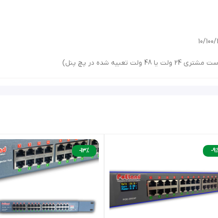
ریان برای هر پورت
-13%
-9
تزریق 
پاور) عم