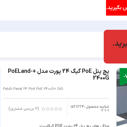
 بگیرید.
رید.
پچ پنل PoE گیگ 24 پورت مدل +PoELand-2400G
پچ پنل PoE گیگ 24 پورت مدل +PoELand-
-
2400G
Patch Panel 24 Port PoE 2400G+ GiG
شناسه محصول :521224-
(
2
بررسی مشتری)
1-1-2
ویژگی های پچ پنل 24 پورت POE گیگابیت: