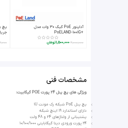
اینجکتورها و اسپلیترها انتقال می دهند.
آداپتور PoE گیگ 30 وات مدل
افزودن به سبد خرید
+PoELAND-1001G
جریا
1,500,000
تومان
11,000
2,000,000
مشخصات فنی
ویژگی های پچ پنل 24 پورت POE گیگابیت:
پچ پنل PoE شبکه رک مونت ۱U
دارای استاندارد 19 اینچ شبکه
پشتیبانی از ولتاژهای 24 و 48 ولت
۲۴ پورت ورودی دیتا گیگابایتی ۱۰/۱۰۰/۱۰۰۰