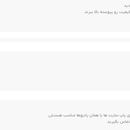
دید
یفیت رو پیوسته بالا ببرند
رک مونت، منبع تغذیه ریل مونت، منبع تغذیه کف خواب. هر سه نوع منابع تغذیه 
 در داخل خود دارای پاور داخلی می باشد.
PoE Land مدل 160
0F استفاده کرد. همچنین اگر کمتر از 8 دستگاه دارید می توانید از پنل های PoE دارای 8 پورت PoE مدل
با توجه به اینکه این دستگاه دارای پهنای باند Gigabit Ethernet
ی پاپ سایت ها یا همان رادیوها مناسب هستش.
.
تماس بگیرید.