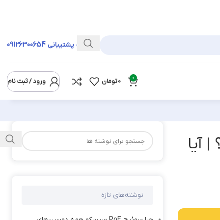
خط ویژه پشتیبانی
09126300654
0
0
تومان
ورود / ثبت نام
| آیا
نوشته‌های تازه
چرا سوئیچ PoE سیسکو همه دوربین‌های