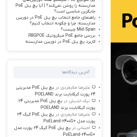
مداربسته را روشن نمی‌کند؟ | آیا پچ پنل PoE
جایگزین مناسبی است؟
راهنمای جامع انتخاب پچ پنل PoE در دوربین
مداربسته: چرا و چگونه انتخاب کنیم؟
Mid-Span چیست؟
بررسی جامع PoE میکروتیک RBGPOE
کاربرد پچ پنل PoE در دوربین مداربسته
آخرین دیدگاه‌ها
علیرضا ملایجردی
در
پچ پنل PoE مدیریتی
24 پورت گیگابایت برند POELAND
نیک اندیش
در
پچ پنل PoE مدیریتی 24
پورت گیگابایت برند POELAND
علیرضا ملایجردی
در
پچ پنل PoE گیگ 24
پورت مدل +PoELand-2400G
احسانی
در
پچ پنل PoE گیگ 24 پورت مدل
+PoELand-2400G