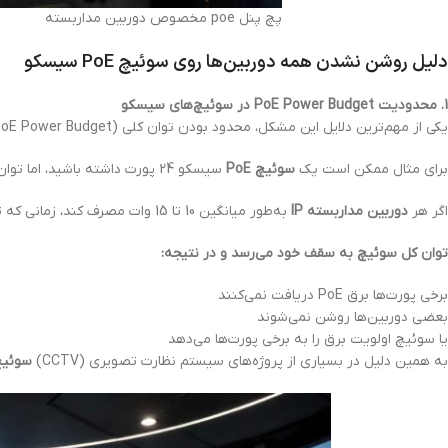
پچ پنل poe مخصوص دوربین مداربسته
دلیل روشن نشدن همه دوربین‌ها روی سوئیچ PoE سیسکو
1. محدودیت PoE Power Budget در سوئیچ‌های سیسکو
یکی از مهم‌ترین دلایل این مشکل، محدود بودن توان کلی (PoE Power Budget) در
برای مثال ممکن است یک
سوئیچ PoE
سیسکو 24 پورت داشته باشید، اما توان کلی آن حدود 370 وات یا 740 وات باشد.
اگر هر
دوربین مداربسته IP
به‌طور میانگین 10 تا 15 وات مصرف کند، زمانی که تعداد زیادی دوربین به سوئیچ متصل شود.
توان کل سوئیچ به سقف خود می‌رسد و در نتیجه:
برخی پورت‌ها برق PoE دریافت نمی‌کنند
بعضی دوربین‌ها روشن نمی‌شوند
یا سوئیچ اولویت برق را به برخی پورت‌ها می‌دهد
به همین دلیل در بسیاری از پروژه‌های سیستم نظارت تصویری (CCTV)
سوئیچ