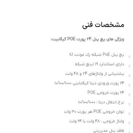
مشخصات فنی
ویژگی های پچ پنل 24 پورت POE گیگابیت:
پچ پنل PoE شبکه رک مونت ۱U
دارای استاندارد 19 اینچ شبکه
این پچ پنل با طراحی با کیفیت ساخت بالا، گزینه‌ی مناسبی
پشتیبانی از ولتاژهای 24 و ۴۸ ولت
برای ایجاد ارتباطات شبکه با عملکرد پایدار و قابلیت ارائه‌ی
۲۴ پورت ورودی دیتا گیگابایتی ۱۰/۱۰۰/۱۰۰۰
برق به دستگاه‌های مختلف می‌باشد. این ویژگی‌ها به مدیران
۲۴ پورت خروجی POE
شبکه امکان می‌دهد تا به‌طور بهینه از منابع خود استفاده
نرخ انتقال دیتا : ۱۰/۱۰۰/۱۰۰۰
کنند و شبکه‌ی خود را بهبود دهند. همچنین پچ پنل Gigabit
توان خروجی POE هر پورت ۳۰ وات
PoE Patch Panel 24 Port با طراحی بهینه از نظر اندازه ،
ولتاژ خروجی : ۴۸ ولت یا ۲۴ ولت
سایز قابل نصب در رک‌های استاندارد می باشد و این ویژگی به
فاقد پنل مدیریتی
مدیران شبکه اجازه می‌دهد تا با بهره‌گیری از فضای محدود