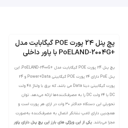
پچ پنل 24 پورت POE گیگابایت مدل
+PoELAND-2004G با پاور داخلی
پچ پنل 24 پورت POE گیگابایت مدل +PoELAND-2400G، این
پنل PoE دارای ۲۴ پورت POE گیگابیتی Power+Data و 24
پورت گیگابیتی دیتا Data می باشد، که برق با ولتاژ ۴۸ ولت
DC یا ۲۴ ولت DC را به مصرف‌کننده‌ها ارائه می‌دهد. توان
تحویلی این دستگاه حداکثر ۳۰ وات در ازای هر پورت است و
همچنین دارای لامپ نشانگر اتصال به مصرف‌کننده به‌صورت
مجزا می‌باشد.
یکی از این ویژکی های بارز این پچ پنل دارای پاور