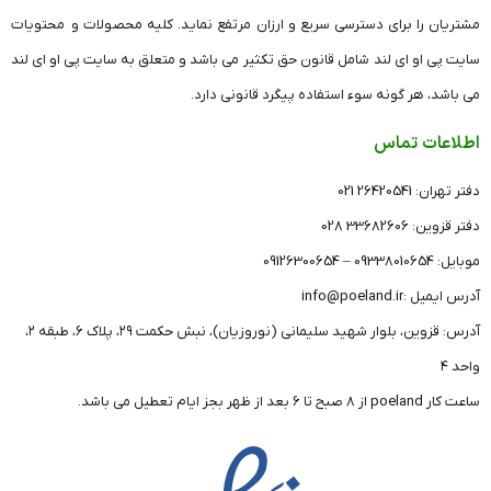
مشتریان را برای دسترسی سریع و ارزان مرتفع نماید. کلیه محصولات و محتویات
باشد بهتر است برای تجهیزاتی که نیاز به پهنای باند بالایی
سایت پی او ای لند شامل قانون حق تکثیر می باشد و متعلق به سایت پی او ای لند
دارند استفاده شوند. مثلا برای رادیویی های بسیم مناسب تر
می باشد، هر گونه سوء استفاده پیگرد قانونی دارد.
است.
برای مشاهده سایر پچ پنل های کلیک نمایید.
اطلاعات تماس
دفتر تهران: 26420541 021
دفتر قزوین: 33682606 028
موبایل: 09338010654 – 09126300654
آدرس ایمیل :info@poeland.ir
آدرس: قزوین، بلوار شهید سلیمانی (نوروزیان)، نبش حکمت ۲۹، پلاک ۶، طبقه ۲،
واحد ۴
ساعت کار poeland از 8 صبح تا 6 بعد از ظهر بجز ایام تعطیل می باشد.