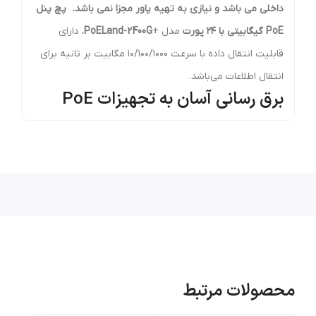
داخلی می باشد و نیازی به تهیه پاور مجزا نمی باشد.
پچ پنل
PoE گیگابیتی با ۲۴ پورت
مدل +
PoELand-2400G
، دارای
قابلیت انتقال داده با سرعت ۱۰/۱۰۰/۱۰۰۰ مگابیت بر ثانیه برای
انتقال اطلاعات می‌باشد.
برق رسانی آسان به تجهیزات PoE
پچ پنل +
PoELAND-2400G
بین یک سوئیچ اترنت معمولی یا
مدیریتی و دستگاه های برقی نصب می شود. بدون تأثیر بر
عملکرد انتقال داده، برق را به تجهیزات با قابلیت PoE تزریق
می کند. این یک راه حل مقرون به صرفه و سریع برای ارتقاء
سیستم شبکه به IEEE 802.3af Power over Ethernet
سیستم بدون جایگزینی سوئیچ اترنت موجود ارائه می دهد.
48 پورت RJ-45 STP در پانل جلوی PoE Injector Hub وجود
محصولات مرتبط
دارد که 24 پورت در پشته پایینی به عنوان "ورودی داده" و 24