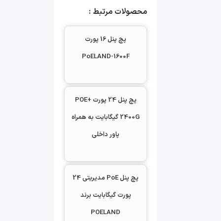
محصولات مرتبط :
پشتیبانی از ولتاژهای 24 و
۴۸ ولت
پچ پنل 16 پورت
۲۴ پورت ورودی دیتا
PoELAND-1600F
گیگابایتی ۱۰/۱۰۰/۱۰۰۰
۲۴ پورت خروجی POE
نرخ انتقال دیتا : ۱۰/۱۰۰/۱۰۰۰
پچ پنل 24 پورت +POE
توان خروجی POE هر پورت
2400G گیگابایت به همراه
۳۰ وات
پاور داخلی
ولتاژ خروجی : ۴۸ ولت یا ۲۴
ولت
فاقد پنل مدیریتی
پچ پنل PoE مدیریتی 24
ابعاد : 4.5*12*48سانتیمتر
پورت گیگابایت برند
ولتاژ برق ورودی 12 الی 52
POELAND
ولت متناوب