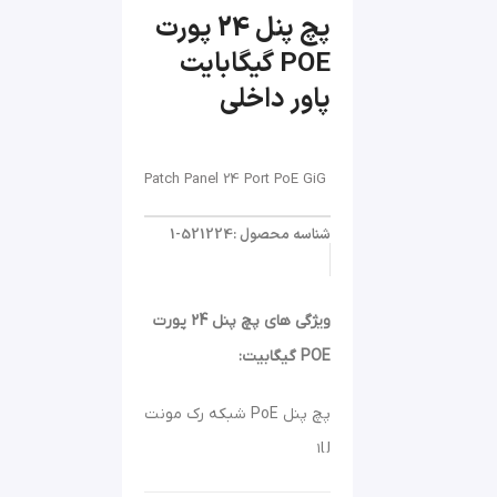
پچ پنل 24 پورت
POE گیگابایت
پاور داخلی
Patch Panel 24 Port PoE GiG
شناسه محصول :521224-1
ویژگی های پچ پنل 24 پورت
POE گیگابیت:
پچ پنل PoE شبکه رک مونت
۱U
دارای استاندارد 19 اینچ شبکه