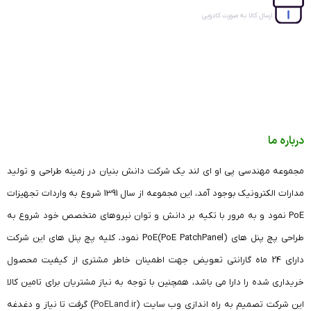
رسد که برای این کار به حداقل 720 وات توان نیاز دارید. این
ارسال کالا به صورت کادویی
دستگاه در داخل خود یک عدد پاور 24 ولت 25 آمپر دارا می
باشد و نیازی به تهیه متبع تغذیه نیست
آیا می شود برای روشن کردن 16
دستگاه دوربین مداربسته از این پچ
پنل PoE استفاده کرد؟
درباره ما
برای این کار می شود از پچ پنل پی اوی ای 16 پورت مدل
مجموعه مهندسی پی او ای لند یک شرکت دانش بنیان در زمینه طراحی و تولید
+PoELAND-1600G
استفاده کرد. همچنین اگر کمتر از 8 دستگاه
مدارات الکترونیک بوجود آمد، این مجموعه از سال 1391 شروع به واردات تجهیزات
دارید می توانید از پنل های PoE دارای 8 پورت PoE مدل
PoE نمود و به مرور با تکیه بر دانش و توان نیروهای متخصص خود شروع به
+PoELAND-1008G
استفاده کرد.
طراحی پچ پنل های (PoE PatchPanel)PoE نمود، کلیه پچ پنل های این شرکت
پچ پنل 24 پورت PoE گیگ برای چه
دارای 24 ماه گارانتی تعویض جهت اطمینان خاطر مشتری از کیفیت محصول
دستگاههایی مناسب است؟
خریداری شده را دارا می باشد، همچنین با توجه به نیاز مشتریان برای تامین کالا
این شرکت تصمیم به راه اندازی وب سایت (
PoELand.ir
) گرفت تا نیاز و دغدغه
با توجه به اینکه این دستگاه دارای پهنای باند 10/100/1000 می