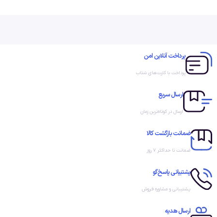
سه نوع آداپتور در بازار وجود دارد، منبع تغذیه رک مونت،
منبع تغذیه ریل مونت، منبع تغذیه کف خواب. هر سه نوع
منابع تغذیه بنا محل قرار گیری و نیاز شما می تواند استفاده
پرداخت آنلاین امن
شود. این پچ پنل نیازی به تهیه پاور داخلی ندارد و در داخل
پرداخت با کارت‌های شتاب
خود دارای پاور داخلی می باشد.
من 24 دستگاه رادیو دارم که به 30
ارسال سریع
وات با ولتاژ بین 40 تا 56 VDC نیاز
ارسال در کوتاه‌ترین زمان
دارند. هر دستگاه در فاصه 80 متری
ضمانت بازگشت کالا
کابل قرار دارند. آیا این پچ پنل PoE
ضمانت تا حداکثر ۷ روز
می تواند 24 دستگاه من را تغذیه
کند؟
پشتیبانی پاسخ‌گو
پشتیبانی و مشاوره فروش
این دستگاه می تواند 24 دستگاه را تغذیه کند، اما به نظر می
ارسال هدیه