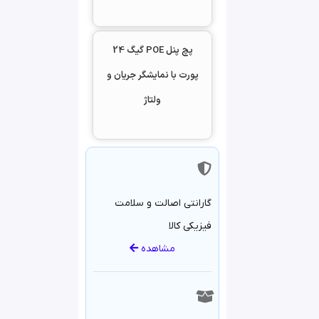
پایداری در حرارت زیاد محیط
-20 تا +70 درجه
پچ پنل POE گیگ 24
مجموع توان پچ پنل 24
پورت با نمایشگر جریان و
پورت POE گیگابیت 800 وات
ولتاژ
محافظ قابل تنظیم در برابر
نوسانات جریان برای هر پورت
پشتیبانی از استاندارهای
شبکه 802.3af/802.3at
فاقد آداپتور داخلی
گارانتی اصالت و سلامت
فیزیکی کالا
مشاهده