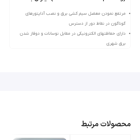
مرتفع نمودن معضل سيم کشي برق و نصب آداپتورهاي
گوناگون در نقاط دور از دسترس
دارای حفاظتهای الکترونيکی در مقابل نوسانات و دوفاز شدن
برق شهری
انتقال سيگنال قدرت و داده فقط از طريق يک کابل شبکه
اترنت تا 100 متر
پايداری بالا در برابر حرارت زياد محيط ، اتصال کوتاه و اضافه بار
در خروجی
بهره گيری از دو چراغ نمايشگر وضعيت سيگنال پاور و سيگنال
خروجی در پورت POE
پچ پنل PoE مخصوص رادیو های میکروتیک و مایموسا
محصولات مرتبط
پچ پنل های PoE گیگ 16 پورت را می توان برای پاپ سایت
های استفاده نمود که حداکثر دارای 16 رادیو می باشند،