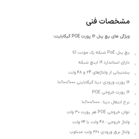
مشخصات فنی
ویژگی های پچ پنل 16 پورت POE گیگابایت:
پچ پنل PoE شبکه رک مونت ۱U
دارای استاندارد 19 اینچ شبکه
پشتیبانی از ولتاژهای 24 و ۴۸ ولت
16 پورت ورودی دیتا گیگابایتی ۱۰/۱۰۰/۱۰۰۰
PatchPanel poeland gigabit
16 پورت خروجی POE
نرخ انتقال دیتا : ۱۰/۱۰۰/۱۰۰۰
توان خروجی POE هر پورت ۳۰ وات
ولتاژ خروجی : ۴۸ ولت یا ۲۴ ولت
ولتاژ برق ورودی 220 ولت متناوب