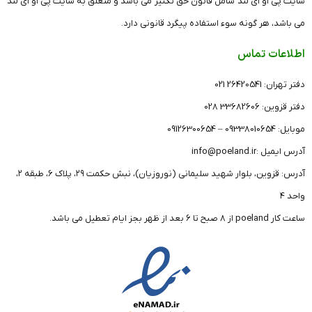
سایت پی او ای لند شامل قانون حق تکثیر می باشد و متعلق به سایت پی او ای لند
می باشد، هر گونه سوء استفاده پیگرد قانونی دارد.
اطلاعات تماس
دفتر تهران: 26420541 021
دفتر قزوین: 33682606 028
موبایل: 09338010654 – 09126300654
آدرس ایمیل :info@poeland.ir
آدرس: قزوین، بلوار شهید سلیمانی (نوروزیان)، نبش حکمت ۲۹، پلاک ۶، طبقه ۲،
واحد ۴
ساعت کار poeland از 8 صبح تا 6 بعد از ظهر بجز ایام تعطیل می باشد.