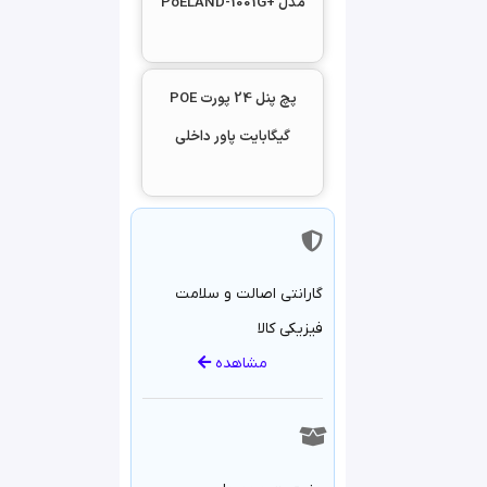
مدل +PoELAND-1001G
-20 تا +70 درجه
مجموع توان پچ پنل 24
پورت POE گیگابیت 800 وات
پچ پنل 24 پورت POE
فیوز ریست شونده
گیگابایت پاور داخلی
پشتیبانی از استاندارهای
شبکه 802.3af/802.3at
فاقد آداپتور داخلی
گارانتی اصالت و سلامت
فیزیکی کالا
مشاهده