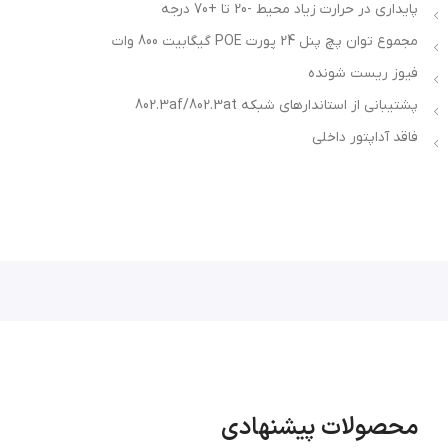
پایداری در حرارت زیاد محیط -20 تا +70 درجه
مجموع توان پچ پنل 24 پورت POE گیگابیت 800 وات
فیوز ریست شونده
پشتیبانی از استاندارهای شبکه 802.3af/802.3at
فاقد آداپتور داخلی
محصولات پیشنهادی