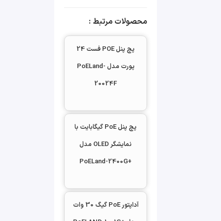
دارای استاندارد 19 اینچ شبکه
محصولات مرتبط :
پشتیبانی از ولتاژهای 24 و
۴۸ ولت
پچ پنل POE فست 24
16 پورت ورودی دیتا
پورت مدل PoELand-
گیگابایتی ۱۰/۱۰۰/۱۰۰۰
16 پورت خروجی POE
20024F
نرخ انتقال دیتا : ۱۰/۱۰۰/۱۰۰۰
توان خروجی POE هر پورت
پچ پنل PoE گیگابایت با
۳۰ وات
نمایشگر OLED مدل
ولتاژ خروجی : ۴۸ ولت یا ۲۴
+PoELand-2400G
ولت
ولتاژ برق ورودی 220 ولت
متناوب
آداپتور PoE گیگ 30 وات
پایداری در حرارت زیاد محیط